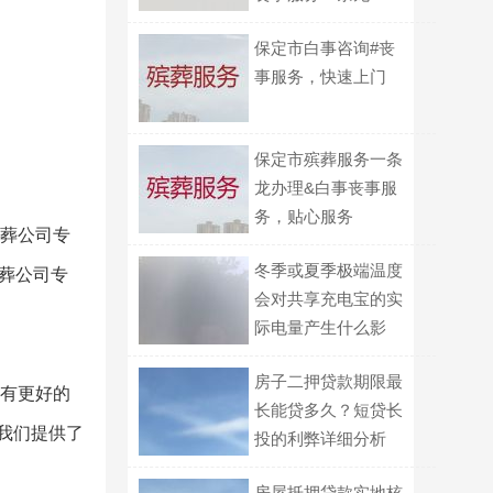
保定市白事咨询#丧
事服务，快速上门
保定市殡葬服务一条
龙办理&白事丧事服
务，贴心服务
殡葬公司专
冬季或夏季极端温度
殡葬公司专
会对共享充电宝的实
际电量产生什么影
响？
房子二押贷款期限最
者有更好的
长能贷多久？短贷长
我们提供了
投的利弊详细分析
房屋抵押贷款实地核