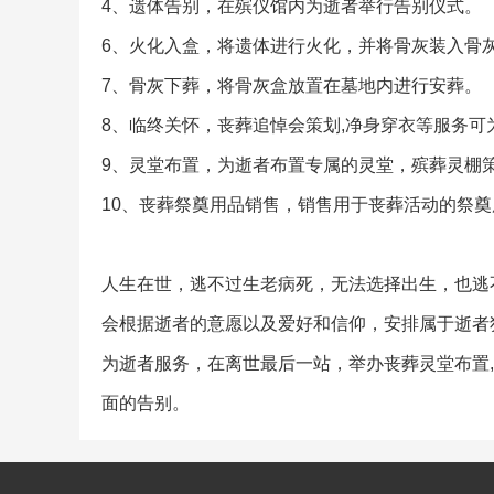
4、遗体告别，在殡仪馆内为逝者举行告别仪式。
6、火化入盒，将遗体进行火化，并将骨灰装入骨
7、骨灰下葬，将骨灰盒放置在墓地内进行安葬。
8、临终关怀，丧葬追悼会策划,净身穿衣等服务
9、灵堂布置，为逝者布置专属的灵堂，殡葬灵棚
10、丧葬祭奠用品销售，销售用于丧葬活动的祭奠
人生在世，逃不过生老病死，无法选择出生，也逃
会根据逝者的意愿以及爱好和信仰，安排属于逝者
为逝者服务，在离世最后一站，举办丧葬灵堂布置
面的告别。