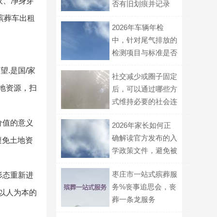
议、净身穿
否有旧划痕并记录
殡葬车出租
2026年车辆年检
中，针对尾气排放的
检测项目与标准是否
有新的变化？
.是国/家
社交减少或圈子固定
地资源，扫
后，可以通过哪些方
式维持必要的社会连
接与支持？
价值的意义
2026年家长如何正
确解读官方发布的入
避免土地资
学政策文件，避免被
误导信息？
枣庄市一站式殡葬服
形态重新进
务%丧事追思会，丧
以人为本的
葬一条龙服务