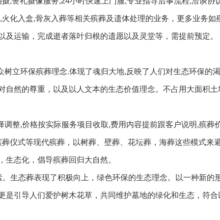
摄,丧礼摄像服务,24小时快速上门服,专业指导后事流程,洽谈协
告别,火化入盒,骨灰入葬等相关殡葬及遗体处理的业务，更多业务如
以及运输，完成逝者落叶归根的遗愿以及灵堂等，需提前预定。
众树立环保殡葬理念.体现了魂归大地,反映了人们对生态环保的渴望
对自然的尊重，以及以人文本的生态价值理念。不占用大面积土
择调整,价格按实际服务项目收取,费用内容提前跟客户说明,殡葬
,殡葬仪式等现代殡葬，以树葬、壁葬、花坛葬，海葬这些模式来
，生态化，倡导殡葬回归大自然。
素。生态葬表现了积极向上，绿色环保的生态理念。以一种新的
更是引导人们爱护树木花草，共同维护墓地的绿化和生态，符合