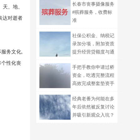
长春市丧事摄像服务
。天、地、
#殡葬服务，收费标
表达对逝者
准
社保公积金、纳税记
录加分项，附加资质
服务文化,
提升经营贷额度与通
过率
市个性化丧
手把手教你申请过桥
资金，吃透完整流程
高效完成整套垫资手
续
经典老番为何能在多
年后依然被反复讨论
。
并吸引新观众入坑？