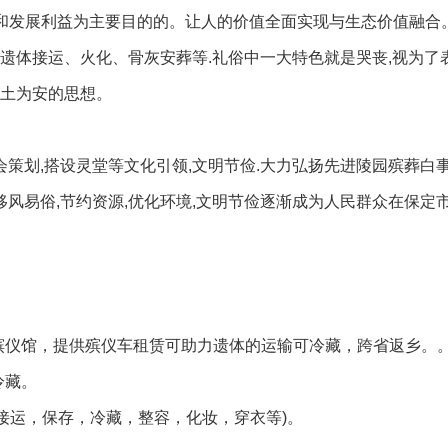
存和发展利益为主要目的的。让人的价值全面实现与生态价值融合
遗体接运、火化、骨灰安葬等.礼俗中一大特色就是哭丧,视为了
入土为安的思想。
会策划,搭设灵堂等文化引领,文明节俭.大力弘扬先进陵园殡葬白事
移风易俗,节约资源,优化环境,文明节俭逐渐成为人民群众在保定
殡仪馆，提供殡仪车租赁可助力遗体的运输可冷藏，跨省返乡。
冷藏。
接运，保存，冷藏，整容，化妆，穿衣等)。