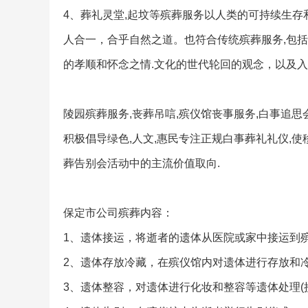
4、葬礼灵堂,起坟等殡葬服务以人类的可持续生
人合一，合乎自然之道。也符合传统殡葬服务,包括
的孝顺和怀念之情.文化的世代轮回的观念，以及
陵园殡葬服务,丧葬吊唁,殡仪馆丧事服务,白事追思
积极倡导绿色,人文,惠民专注正规白事葬礼礼仪,使
葬告别会活动中的主流价值取向.
保定市公司殡葬内容：
1、遗体接运，将逝者的遗体从医院或家中接运到
2、遗体存放冷藏，在殡仪馆内对遗体进行存放和
3、遗体整容，对遗体进行化妆和整容等遗体处理(