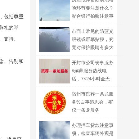
验环节要注意什么？
配合银行拍照注意事
，包括尊重
项
葬礼的举
市面上常见的防蓝光
。支持。
眼镜或屏幕贴膜，究
竟对保护眼睛有多大
帮助？
念、告别和
开封市公司丧事服务
#殡葬服务热线电
话，7×24小时全天
宿州市殡葬一条龙服
务%白事追思会，殡
仪一条龙服务
办理押车贷款注意事
项，检查车辆外观是