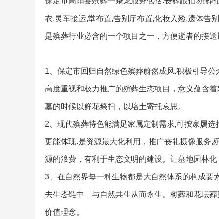
保定市高阳县殡葬一条龙服务包括:丧葬跟拍,殡葬拍
衣,灵车接运,堂布置,告别厅布置,化妆入殓,遗体
是殡葬行业必含的一个项目之一，方便逝者的接送
1、保定市回归自然绿色殡葬蔚然成风.积极引导公
高度重视和极力推广的殡葬生态项目，意义蕴含着
墓的时候以鲜花祭扫，以培土寄托哀思。
2、现代殡葬特色能满足家属定制需求,可按家属选
更能体现.是资源最大化利用，推广丧礼摄像服务
源的浪费，有利于生态文明的建设。让墓地园林化
3、在自然界每一种生物都是大自然体系的构成要
去生态链中，与自然共生从而永生。树葬和花坛葬
价值理念。