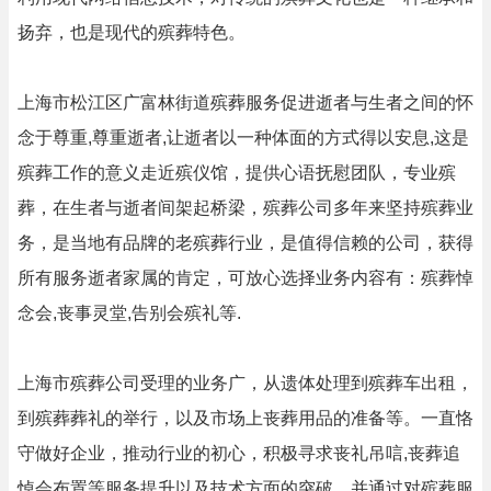
扬弃，也是现代的殡葬特色。
上海市松江区广富林街道殡葬服务促进逝者与生者之间的怀
念于尊重,尊重逝者,让逝者以一种体面的方式得以安息,这是
殡葬工作的意义走近殡仪馆，提供心语抚慰团队，专业殡
葬，在生者与逝者间架起桥梁，殡葬公司多年来坚持殡葬业
务，是当地有品牌的老殡葬行业，是值得信赖的公司，获得
所有服务逝者家属的肯定，可放心选择业务内容有：殡葬悼
念会,丧事灵堂,告别会殡礼等.
上海市殡葬公司受理的业务广，从遗体处理到殡葬车出租，
到殡葬葬礼的举行，以及市场上丧葬用品的准备等。一直恪
守做好企业，推动行业的初心，积极寻求丧礼吊唁,丧葬追
悼会布置等服务提升以及技术方面的突破，并通过对殡葬服