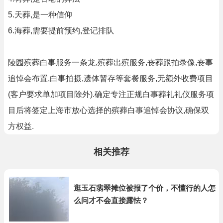
5.天葬,是一种信仰
6.海葬,需要提前预约,登记排队
陵园殡葬白事服务一条龙,殡葬出殡服务,丧葬跟拍录像,丧事
追悼会布置,白事拍摄,遗体暂存等套餐服务,无额外收费项目
(客户要求单加项目除外).确定专注正规白事葬礼礼仪服务项
目后将签定上海市放心选择的殡葬白事追悼会协议,确保双
方权益.
相关推荐
逛玉石翡翠摊位被报了个价，不懂行的人怎
么问才不会直接露怯？