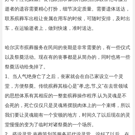
逝者的遗容需要精心打扮，细节决定质量。需要遗体送达，
联系殡葬车出租让丧属在用车的时候，可随时安排，及时出
车，在运输逝者上，做到快速，准时送达。
哈尔滨市殡葬服务在民间的丧期是非常需要的，有一些仪式
以及祭奠活动。现在有的丧事都是从简办的，同时也将一些
祭奠活动给免掉了。
1、当人气绝身亡了之后，丧家就会在自己家设立一个灵
堂，方便祭奠。传统殡葬其核心是"孝,忠,节,义"在去世领域
的思想体系有其相应的一整套殡葬操作程序.认为灵魂是不
会死的，死亡仅仅只是灵魂将摆脱肉体上的一个束缚，所以
我们要让灵魂能有一个安顿的地方，时间久了以后现在的灵
堂慢慢的变为了临时对诸祭奠的一个场所。
2、搭设灵堂,丧葬策划等服务可代设灵堂，设好了以后，在