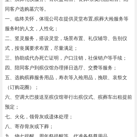
同客户选购墓穴等。
一、临终关怀，体现公司在提供灵堂布置,殡葬大殓服务等
服务时的人文，人性化；
二、竖灵服务，搭设灵堂，场景布置、礼仪辅导、告别仪
式，按丧属要求布置，尽量满足；
三、协助或代办死亡证明，户口注销，社保销户等手续；
四、陪同客户到殡仪馆办理择日选厅、交费等服务；
五、选购殡葬服务用品，寿衣等入殓用品，挽联、哀祭文
（订购花圈）；
六、空调大巴接送至殡仪馆举行出殡仪式、殡葬车出租提前
预定；
七、火化，领骨灰或遗体处理；
八、寄存骨灰或下葬；
九、烧七提醒、周年祭提醒等，代准备祭奠用品