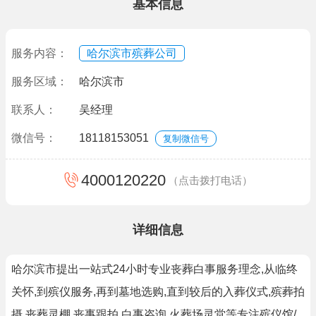
基本信息
服务内容：
哈尔滨市殡葬公司
服务区域：
哈尔滨市
联系人：
吴经理
微信号：
18118153051
复制微信号
4000120220
（点击拨打电话）
详细信息
哈尔滨市提出一站式24小时专业丧葬白事服务理念,从临终
关怀,到殡仪服务,再到墓地选购,直到较后的入葬仪式,殡葬拍
摄,丧葬灵棚,丧事跟拍,白事咨询,火葬场灵堂等专注殡仪馆/