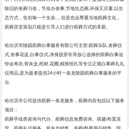
除旧的丧葬习俗，节俭办丧事,节地生态葬,环保又庄重.以生
态方式，告别每一个生命.，但是也会尊重当地殡葬文化，
殡葬灵堂策划只能是引导人们进行殡葬方式的革新。
哈尔滨市陵园殡葬白事服务有限公司主营:殡葬乐队,丧葬仪
式,丧事花蓝,白事仪式,净身脱穿衣等放心选择的殡葬白事追
悼会寿衣,骨灰盒,棺材,花圈,精致纸扎等专注正规白事葬礼礼
仪用品,是为逝者提供24小时一条龙陵园殡葬白事服务的平
台.
哈尔滨市公司提供殡葬一条龙服务，殡葬内容包括以下服务
项目：
殡葬手续类咨询与代办、殡葬信息免费咨询、搭建/布置灵
堂、殡葬礼仪服务、骨灰盒销售、丧葬/祭奠用品销售、陪