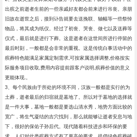
出殡之前逝者生前的一些亲戚好友都会前来进行吊丧。亲朋
旧故在逝世之后，接到讣告就要去送挽联、轴幅等一些祭悼
物品，将其成为纸仪。经过了初丧、哭丧、做七以及送葬等
仪式，最后就是进行下葬。这是逝者在这世间所进行停留的
最后时刻，一般都是会非常的重视。这是传统白事活动中的
殡葬特色能满足家属定制需求,可按家属选择调整,价格按实
际服务项目收取,费用内容提前跟客户说明,殡葬价值的意义
更能体现.。
3、每个民族由于所处的环境不同，汉族一般都是实行的为
土葬，逝者最后的归宿就是墓地了。所以对于墓地的选择就
是一件大事，墓地一般都是要选山清水秀，地势方面比较的
宽广，将生气凝结的吉穴找到，那么就能够让逝者安息与地
下，很好的保佑子孙后代。现代随着科技进步和环保的要
求，人们对此类殡葬方式有了更高的要求，提倡绿色殡葬破