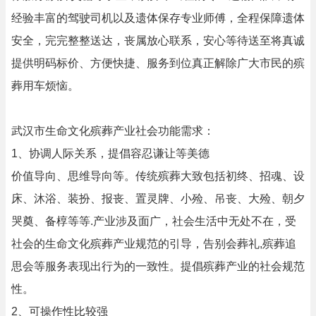
经验丰富的驾驶司机以及遗体保存专业师傅，全程保障遗体
安全，完完整整送达，丧属放心联系，安心等待送至将真诚
提供明码标价、方便快捷、服务到位真正解除广大市民的殡
葬用车烦恼。
武汉市生命文化殡葬产业社会功能需求：
1、协调人际关系，提倡容忍谦让等美德
价值导向、思维导向等。传统殡葬大致包括初终、招魂、设
床、沐浴、装扮、报丧、置灵牌、小殓、吊丧、大殓、朝夕
哭奠、备椁等等.产业涉及面广，社会生活中无处不在，受
社会的生命文化殡葬产业规范的引导，告别会葬礼,殡葬追
思会等服务表现出行为的一致性。提倡殡葬产业的社会规范
性。
2、可操作性比较强