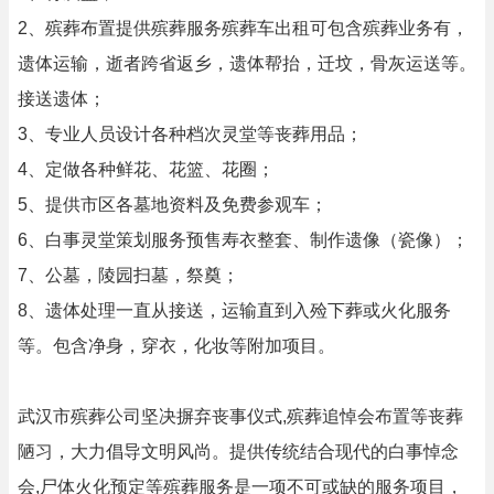
2、殡葬布置提供殡葬服务殡葬车出租可包含殡葬业务有，
遗体运输，逝者跨省返乡，遗体帮抬，迁坟，骨灰运送等。
接送遗体；
3、专业人员设计各种档次灵堂等丧葬用品；
4、定做各种鲜花、花篮、花圈；
5、提供市区各墓地资料及免费参观车；
6、白事灵堂策划服务预售寿衣整套、制作遗像（瓷像）；
7、公墓，陵园扫墓，祭奠；
8、遗体处理一直从接送，运输直到入殓下葬或火化服务
等。包含净身，穿衣，化妆等附加项目。
武汉市殡葬公司坚决摒弃丧事仪式,殡葬追悼会布置等丧葬
陋习，大力倡导文明风尚。提供传统结合现代的白事悼念
会,尸体火化预定等殡葬服务是一项不可或缺的服务项目，