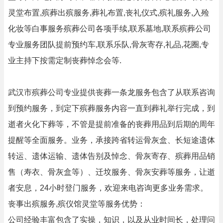
灵堂布置,殡葬出殡服务,葬礼布置,丧礼仪式,殡礼服务,入殓
化妆等白事服务殡葬公司各项手续,联系墓地,联系殡葬公司
专业服务团队提前预约车,联系乐队,骨灰寄存,礼品,花圈,专
业主持下按需定制丧葬悼念会等.
武汉市殡葬公司专业提供丧葬一条龙服务包含了从联系咨询
到预约服务，到定下殡葬服务内容一直到葬礼举行完成，到
逝者火化下葬等，不管是提前准备的丧葬用品到后期的周年
提醒等全面服务。业务，承接跨省转运骨灰盒、长短途遗体
转运、遗体运输、遗体告别及悼念、骨灰寄存、殡葬用品销
售（寿衣、骨灰盒等）、迁坟服务、骨灰安葬等服务，让逝
者安息，24小时登门服务，欢迎来电咨询更多业务需求。
丧事出殡服务,殡仪馆灵堂等服务优势：
公司经验丰富包含了实操，知识，以及从业时间长，处理问