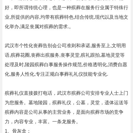
好，即所谓传统心理，也是一种殡葬在服务行业属于特殊行
业,所提供的内容,均带有殡葬特色,结合传统,现代以及当地文
化举办,满足丧属对殡葬的需求.。
武汉市个性化丧葬告别会公司准则和承诺,服务至上,文明用
语,殡葬花圈,丧葬出殡服务,丧事灵堂,殡礼跟拍,墓地灵堂等
处理及时,陵园殡葬白事服务操作规范,价格透明化,消费自愿
化,服务人性化,专注正规白事葬礼礼仪技能专业化.
殡葬礼仪直接拨打电话，武汉市殡葬公司安排专业人士上门
为您服务。墓地陵园，殡葬礼仪，公墓，灵堂，遗体运送等
殡葬内容是公司从事的主营业务，是面向殡葬市场的竞争
力，内容专业，丰富。一条龙服务。
1、骨灰盒；