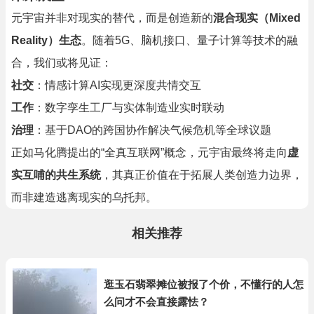
元宇宙并非对现实的替代，而是创造新的
混合现实（Mixed
Reality）生态
。随着5G、脑机接口、量子计算等技术的融
合，我们或将见证：
社交
：情感计算AI实现更深度共情交互
工作
：数字孪生工厂与实体制造业实时联动
治理
：基于DAO的跨国协作解决气候危机等全球议题
正如马化腾提出的“全真互联网”概念，元宇宙最终将走向
虚
实互哺的共生系统
，其真正价值在于拓展人类创造力边界，
而非建造逃离现实的乌托邦。
相关推荐
逛玉石翡翠摊位被报了个价，不懂行的人怎
么问才不会直接露怯？