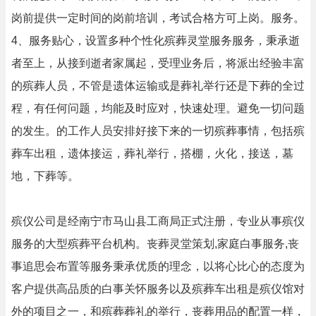
岗前提供一定时间的岗前培训，考试合格方可上岗。服务。
4、服务贴心，设置多种个性化殡葬灵堂服务服务，秉承逝
者至上，从接到逝者家属起，受理业务后，将派出经验丰富
的殡葬人员，不管是遗体运输或是葬礼举行还是下葬的全过
程，有任何问题，均能及时应对，快速处理。避免一切问题
的发生。的工作人员安排好接下来的一切殡葬事情，包括殡
葬车出租，遗体接运，葬礼举行，搭棚，火化，接送，墓
地，下葬等。
殡仪公司是经南宁市马山县工商局正式注册，专业从事殡仪
服务的大型殡葬平台机构。丧葬灵堂策划,家庭白事服务,丧
事追思会布置等服务秉承优质的理念，以将心比心的态度为
客户提供高品质的白事关怀服务以及殡葬车出租是殡仪馆对
外的项目之一，和殡葬葬礼的举行，丧葬用品的配置一样，