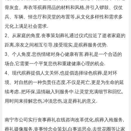
骨灰盒、寿衣等殡葬用品的材料和风格,并引入锣鼓、仪仗
兵、车辆、悼念厅和灵堂的布置等,从文化多样性和需求多
元化上满足社会需求.
2、从家庭的角度.丧事策划葬礼通过仪式拉近了逝者家庭的
距离,亲友之间相互引导,接受现实,是殡葬服务优势.
3、个人角度.悲伤情绪对身心健康有害.葬礼是一个合适的
场合,它需要一个平复悲伤和重建健康心理的机会.
4、现代殡葬提倡人文关怀,也提倡选择绿色殡葬,是对环
境、对自然的一种负责任态度,不仅是死亡,更是为生命的延
续考虑..把环保,温情融入到服务中.让灵堂充满细节和回忆,
用时间来排解悲伤,冲淡悲伤,这是葬礼的意义.
南宁市公司实行丧事葬礼在线咨询改革优化,殡葬入殓服务,
葬礼摄像服务,丧事悼念会策划,白事追思会,去世花圈等让家