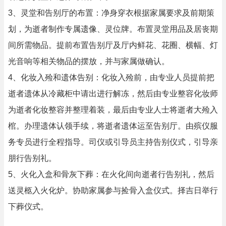
3、灵堂和告别厅的布置：净身穿衣根据家属要求及前期策
划，为逝者制作专属遗像、灵位牌。布置灵堂用品及居丧期
间所需物品。提前布置告别厅及厅内鲜花、花圈、横幅、灯
光音响等相关物品的摆放，并与家属做确认。
4、化妆入殓和遗体告别：化妆入殓前，由专业人员提前把
逝者遗体从冷藏柜中请出进行解冻，然后由专业整容化妆师
为逝者化妆整容并整理着装，最后由专业人士将逝者大殓入
棺。办理遗体认领手续，将逝者遗体运至告别厅。由殡仪服
务专员进行全程指导。司仪或引导员主持告别仪式，引导亲
朋行告别礼。
5、火化入盒和骨灰下葬：在火化间向逝者行告别礼，然后
送灵柩入火化炉。协助家属参与捡骨入盒仪式。择吉日举行
下葬仪式。