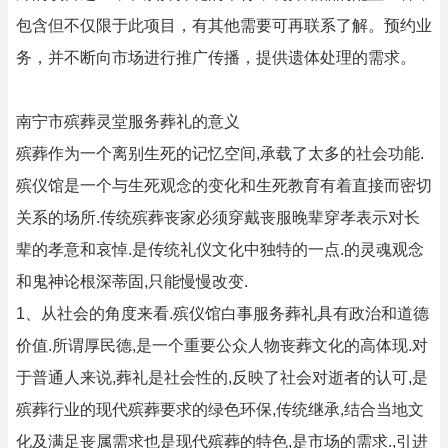
包含但不仅限于此项目，有其他需要可再联系了解。预约业
务，并不断向市场进行推广传播，提供遗体处理的需求。
南宁市殡葬灵堂服务葬礼的意义
殡葬作为一个离别生死的记忆空间,承载了太多的社会功能.
殡仪馆是一个与生死观念的变化和生死教育有着直接而密切
关系的场所.传统殡葬丧家必须穿戴丧服晚辈穿孝表示对长
辈的孝意和哀悼.是传统礼仪文化中独特的一点.的灵魂观念
和鬼神论根深蒂固,只能慢慢改变.
1、从社会的角度来看.殡仪馆白事服务葬礼具有政治和道德
价值.所谓厚民德,是一个重要公众人物丧葬文化的高体现.对
于普通人来说,葬礼是社会性的,反映了社会对逝者的认可,是
殡葬行业的现代殡葬要求的绿色环保,传统继承,结合当地文
化及满足丧属需求也是现代殡葬的特色,是市场的需求.,引进