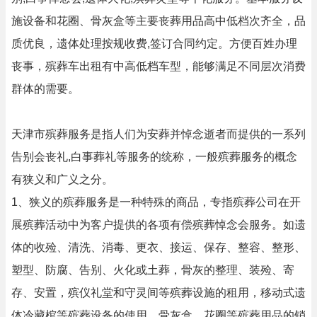
施设备和花圈、骨灰盒等主要丧葬用品高中低档次齐全，品
质优良，遗体处理按规收费,签订合同约定。方便百姓办理
丧事，殡葬车出租有中高低档车型，能够满足不同层次消费
群体的需要。
天津市殡葬服务是指人们为安葬并悼念逝者而提供的一系列
告别会丧礼,白事葬礼等服务的统称，一般殡葬服务的概念
有狭义和广义之分。
1、狭义的殡葬服务是一种特殊的商品，专指殡葬公司在开
展殡葬活动中为客户提供的各项有偿殡葬悼念会服务。如遗
体的收殓、清洗、消毒、更衣、接运、保存、整容、整形、
塑型、防腐、告别、火化或土葬，骨灰的整理、装殓、寄
存、安置，殡仪礼堂和守灵间等殡葬设施的租用，移动式遗
体冷藏棺等殡葬设备的使用，骨灰盒、花圈等殡葬用品的销