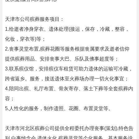
天津市公司殡葬服务项目：
1.给逝者净身穿衣、遗体处理(接运，保存，冷藏，整容，
化妆，穿衣等)等；
2.丧事灵堂布置,殡葬花圈等服务根据丧属要求及逝者信仰
提供殡葬用品、安排丧事大巴、乐队及佛事超度等；
3.联系殡仪馆，安排殡仪车租赁可助力遗体的运输可冷藏，
跨省返乡。服务，接送遗体至火葬场办理一切火化事宜；
4.陪同出殡、礼厅布置、骨灰寄存、落土下葬等全套殡葬内
容；
5.人性化的服务，制作遗照、花圈、布置灵堂等。
天津市河北区殡葬公司提供全程委托办理丧事(策划),特色告
别,白事悼念会,遗体火化,殡葬灵堂等个化服务。基本服务设