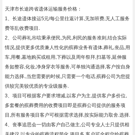
天津市长途跨省遗体运输服务价格：
1、长途遗体接运5元/每公里往返计算,无加班费,无人工服务
费等乱收费项目.
2、公司葬礼吊唁秉承便民,为民,利民的服务准则,结合实际
情况,提供更多优质兼人性化的殡葬业务有遗体,葬礼,丧品,用
车,用餐,墓地购买或租用,下葬以及周年祭拜,扫墓等,延伸服
务如整容,化妆,净身穿衣等服务,可单独沟通选择,客户按自身
能力选择.,当您需要的时候,只需要一个电话,殡葬公司为您提
供较完美较优质的专业级服务.
3、项目可根据客户要求增减,以客户为主,提供客户多价位,
多套餐的殡葬费用的收费项目即是殡葬公司提供的服务项
目,所有服务项目客户可根据需求选择,按实际能力取舍.选择.
4、丧事追思会一切由客户自己做主,公司专业人士只提供相
关建议.以专业的殡葬流程简化,项目多,客户可全程交给殡葬