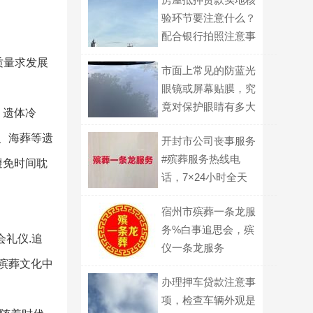
验环节要注意什么？
配合银行拍照注意事
项
质量求发展
市面上常见的防蓝光
眼镜或屏幕贴膜，究
竟对保护眼睛有多大
、遗体冷
帮助？
、海葬等遗
开封市公司丧事服务
#殡葬服务热线电
避免时间耽
话，7×24小时全天
宿州市殡葬一条龙服
务%白事追思会，殡
礼仪.追
仪一条龙服务
殡葬文化中
办理押车贷款注意事
项，检查车辆外观是