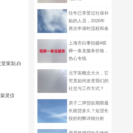
往年已享受过社保补
贴的人员，2026年
再次申请时流程和条
件是否有所不同？
上海市白事拍摄#殡
葬一条龙服务价格，
热心专线
堂策划,白
元宇宙概念大火，它
究竟如何改变我们的
社交与工作方式？
、架灵仪
房子二押贷款期限最
长能贷多久？短贷长
投的利弊详细分析
房屋抵押贷款实地核