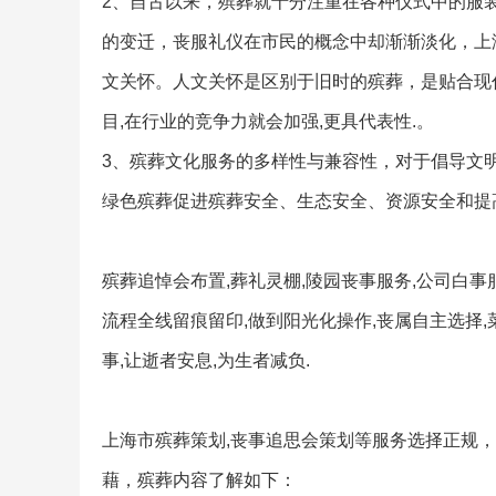
2、自古以来，殡葬就十分注重在各种仪式中的服
的变迁，丧服礼仪在市民的概念中却渐渐淡化，上
文关怀。人文关怀是区别于旧时的殡葬，是贴合现
目,在行业的竞争力就会加强,更具代表性.。
3、殡葬文化服务的多样性与兼容性，对于倡导文
绿色殡葬促进殡葬安全、生态安全、资源安全和提
殡葬追悼会布置,葬礼灵棚,陵园丧事服务,公司白
流程全线留痕留印,做到阳光化操作,丧属自主选择
事,让逝者安息,为生者减负.
上海市殡葬策划,丧事追思会策划等服务选择正规
藉，殡葬内容了解如下：