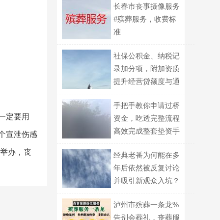
长春市丧事摄像服务
#殡葬服务，收费标
准
社保公积金、纳税记
录加分项，附加资质
提升经营贷额度与通
过率
手把手教你申请过桥
一定要用
资金，吃透完整流程
高效完成整套垫资手
个宣泄伤感
续
者举办，丧
经典老番为何能在多
年后依然被反复讨论
并吸引新观众入坑？
泸州市殡葬一条龙%
告别会葬礼，丧葬服