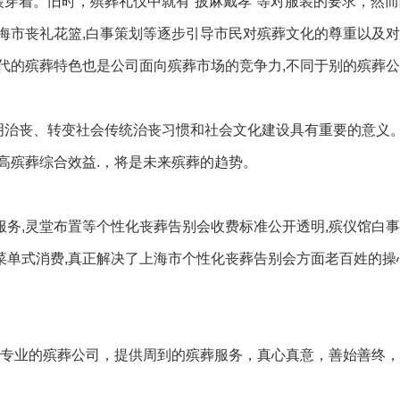
装穿着。旧时，殡葬礼仪中就有“披麻戴孝”等对服装的要求，然
海市丧礼花篮,白事策划等逐步引导市民对殡葬文化的尊重以及
代的殡葬特色也是公司面向殡葬市场的竞争力,不同于别的殡葬
明治丧、转变社会传统治丧习惯和社会文化建设具有重要的意义
高殡葬综合效益.，将是未来殡葬的趋势。
事服务,灵堂布置等个性化丧葬告别会收费标准公开透明,殡仪馆白
,菜单式消费,真正解决了上海市个性化丧葬告别会方面老百姓的
，专业的殡葬公司，提供周到的殡葬服务，真心真意，善始善终