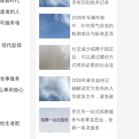
而随着时代
否有旧划痕并记录
对逝者的人
2026年车辆年检
公司服务项
中，针对尾气排放的
检测项目与标准是否
有新的变化？
。现代提倡
社交减少或圈子固定
后，可以通过哪些方
式维持必要的社会连
接与支持？
事丧事服务
2026年家长如何正
确解读官方发布的入
操心事和烦心
学政策文件，避免被
误导信息？
枣庄市一站式殡葬服
务%丧事追思会，丧
，给生者慰
葬一条龙服务