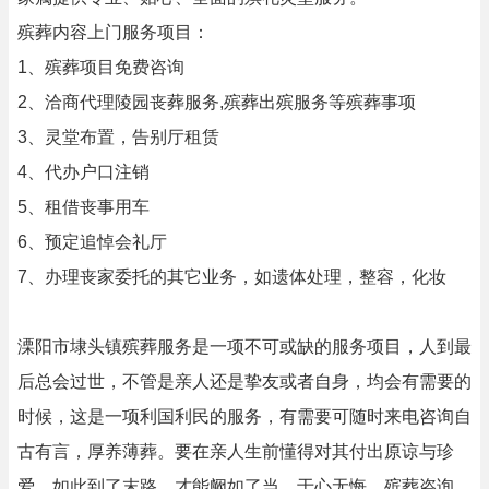
殡葬内容上门服务项目：
1、殡葬项目免费咨询
2、洽商代理陵园丧葬服务,殡葬出殡服务等殡葬事项
3、灵堂布置，告别厅租赁
4、代办户口注销
5、租借丧事用车
6、预定追悼会礼厅
7、办理丧家委托的其它业务，如遗体处理，整容，化妆
溧阳市埭头镇殡葬服务是一项不可或缺的服务项目，人到最
后总会过世，不管是亲人还是挚友或者自身，均会有需要的
时候，这是一项利国利民的服务，有需要可随时来电咨询自
古有言，厚养薄葬。要在亲人生前懂得对其付出原谅与珍
爱，如此到了末路，才能阙如了当，于心无悔。殡葬咨询,