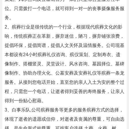
位。只需拨打一个电话，就可得到一对一的丧事摄像服务服
务。
2、殡葬行业是很传统的一个行业，根据现代殡葬文化的影
响，传统殡葬正在革新，摒弃迷信，陋习，摒弃铺张浪费，
提倡环保，提倡简谱，提倡人文关怀及温情服务。公司现基
本都设有24小时殡葬礼仪咨询、殡仪策划、定制寿衣、遗
像制作、搭棚竖灵、灵堂设计、风水咨询、墓园择位、墓碑
像制作、协助办理火化、公墓安葬及安葬礼仪等殡葬一条龙
服务。从接到您电话开始，直至您的亲人入土为安的整个过
程，只需您一个电话，让逝者得到妥善的寿终服务，让亲人
得到一份贴心慰藉。
3、白事乐队,公司殡葬服务等更多的服务殡葬方式的选择，
体现了逝者的遗愿或信仰，对逝者及丧属的尊重，可自由选
择，是生命形式的尊重。可按客户选择,土葬，火葬，树