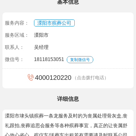
基本信息
服务内容：
溧阳市殡葬公司
服务区域：
溧阳市
联系人：
吴经理
微信号：
18118153051
复制微信号
4000120220
（点击拨打电话）
详细信息
溧阳市埭头镇殡葬一条龙服务及时的为丧属处理骨灰盒,丧
礼跟拍,丧葬追思会服务等各种殡葬事宜，真正的让丧属舒
心放心省心，殡仪车/送葬车出租若有需要请及时联系公司