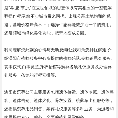
是"孝,忠,节,义"在去世领域的思想体系有其相应的一整套殡
葬操作程序.给不少城市带来困扰。出现公墓土地饱和的尴
尬，墓地价格居高不下；选择生态葬能减少近一半的费用。
还引领城市绿化美化功能，把荒地变成公园。
我司理解您此刻的心情与无助,致电让我司为您排忧解难,介
绍溧阳市殡葬服务中心所提供的殡葬乐队,丧葬追思会服务,
丧事仪式,白事灵堂,穿衣抬棺等殡葬各项礼仪服务及办理葬
礼服务一条龙的行程安排等.
溧阳市殡葬公司主要服务包括遗体接运、遗体冷藏、遗体整
容、遗体告别、遗体火化、骨灰安置、殡葬车出租服务等，
还提供殡葬用品销售、殡葬礼仪服务等多种业务，为逝者和
家属提供专业、贴心、全面的殡礼灵堂服务。