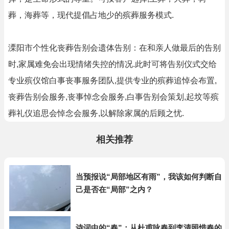
葬，海葬等，现代提倡占地少的殡葬服务模式.
溧阳市个性化丧葬告别会遗体告别：在和亲人做最后的告别
时,家属难免会出现情绪失控的情况.此时可将告别仪式交给
专业殡仪馆白事丧事服务团队,提供专业的殡葬追悼会布置,
丧葬告别会服务,丧事悼念会服务,白事告别会策划,起坟等殡
葬礼仪追思会悼念会服务,以解除家属的后顾之忧.
相关推荐
当预报说“局部地区有雨”，我该如何判断自
己是否在“局部”之内？
诗词中的“春”：从杜甫咏春到李清照惜春的